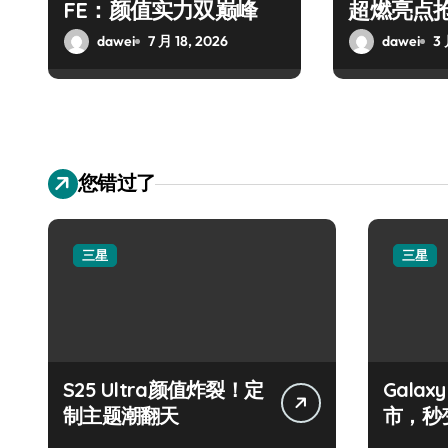
FE：颜值实力双巅峰
超燃亮点
dawei
7 月 18, 2026
dawei
3 
您错过了
三星
三星
S25 Ultra颜值炸裂！定
Galax
制主题潮翻天
市，秒
手！