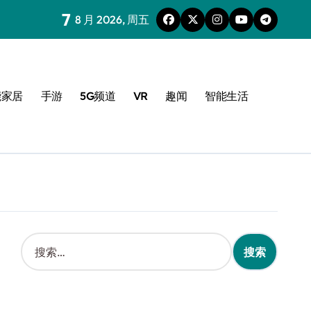
7
8 月 2026, 周五
能家居
手游
5G频道
VR
趣闻
智能生活
搜
索
：