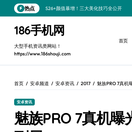
跳
热点
S26+颜值暴增！三大美化技巧全公开
转
到
Galaxy A56 5G登场，时尚旗舰新选择！
内
186手机网
容
三星S26上手秒变个性机，3招玩转壁纸
首页
S25美化秘籍：个性潮玩，炫酷随心！
大型手机资讯类网站！
https://www.186shouji.com
Galaxy C55 5G潮定新尚，玩转个性无限
Galaxy C55 5G登场，美学新标杆！
Galaxy Z Flip6：折叠时尚，一瞬惊艳
首页
安卓频道
安卓资讯
2017
魅族PRO 7真
S25+闪亮登场，这样打扮秒吸睛！
安卓资讯
S25 Ultra颜值炸裂！定制主题潮翻天
魅族PRO 7真机