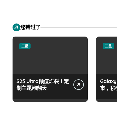
您错过了
三星
三星
S25 Ultra颜值炸裂！定
Galax
制主题潮翻天
市，秒
手！