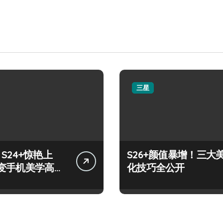
三星
y S24+惊艳上
S26+颜值暴增！三大
变手机美学高
化技巧全公开