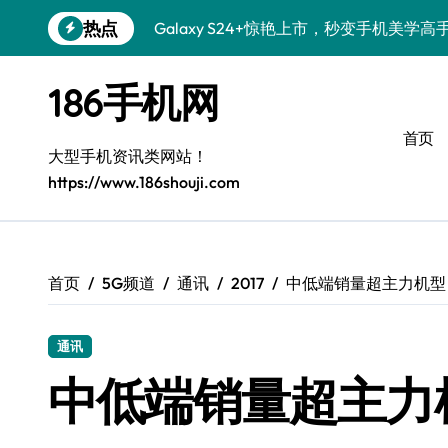
跳
热点
Galaxy S24+惊艳上市，秒变手机美学高
转
到
S26+颜值暴增！三大美化技巧全公开
内
186手机网
容
Galaxy A56 5G登场，时尚旗舰新选择！
首页
三星S26上手秒变个性机，3招玩转壁纸
大型手机资讯类网站！
https://www.186shouji.com
S25美化秘籍：个性潮玩，炫酷随心！
Galaxy C55 5G潮定新尚，玩转个性无限
Galaxy C55 5G登场，美学新标杆！
首页
5G频道
通讯
2017
中低端销量超主力机型
Galaxy Z Flip6：折叠时尚，一瞬惊艳
通讯
S25+闪亮登场，这样打扮秒吸睛！
中低端销量超主力
S25 Ultra颜值炸裂！定制主题潮翻天