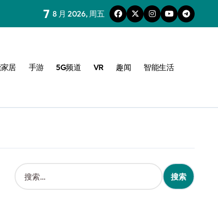
7
8 月 2026, 周五
能家居
手游
5G频道
VR
趣闻
智能生活
搜
索
：