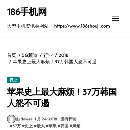
跳
186手机网
转
到
内
大型手机资讯类网站！ https://www.186shouji.com
容
首页
5G频道
行业
2018
苹果史上最大麻烦！37万韩国人怒不可遏
行业
苹果史上最大麻烦！37万韩国
人怒不可遏
由 dawei
1 月 24, 2018
没有评论
#
37万
#
史上
#
最大
#
苹果
#
韩国
#
麻烦