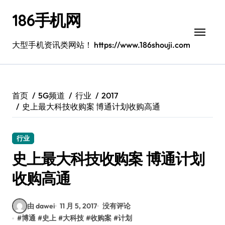
跳
186手机网
转
到
内
大型手机资讯类网站！ https://www.186shouji.com
容
首页
5G频道
行业
2017
史上最大科技收购案 博通计划收购高通
行业
史上最大科技收购案 博通计划
收购高通
由 dawei
11 月 5, 2017
没有评论
#
博通
#
史上
#
大科技
#
收购案
#
计划