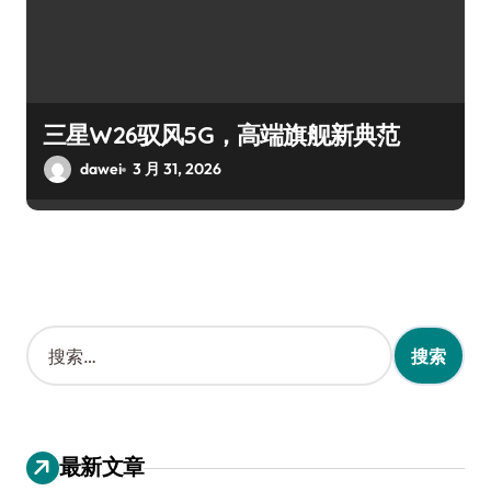
三星W26驭风5G，高端旗舰新典范
dawei
3 月 31, 2026
搜
索
：
最新文章