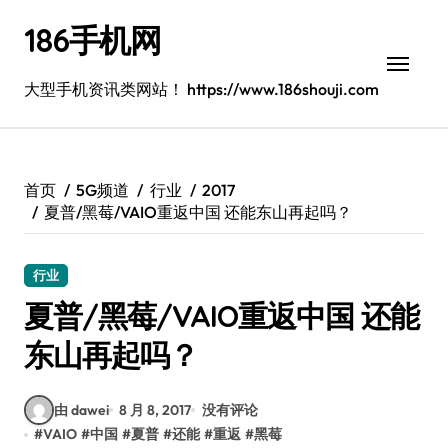
跳
186手机网
转
到
内
大型手机资讯类网站！ https://www.186shouji.com
容
首页
5G频道
行业
2017
夏普/黑莓/VAIO重返中国 还能东山再起吗？
行业
夏普/黑莓/VAIO重返中国 还能
东山再起吗？
由 dawei
8 月 8, 2017
没有评论
#
VAIO
#
中国
#
夏普
#
还能
#
重返
#
黑莓