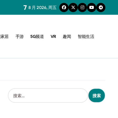
7
8 月 2026, 周五
能家居
手游
5G频道
VR
趣闻
智能生活
搜
索
：