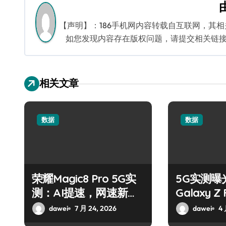
导
航
【声明】：186手机网内容转载自互联网，其
如您发现内容存在版权问题，请提交相关链接至邮箱
相关文章
数据
数据
荣耀Magic8 Pro 5G实
5G实测曝
测：AI提速，网速新巅
Galaxy Z
峰
大起底
dawei
7 月 24, 2026
dawei
4 