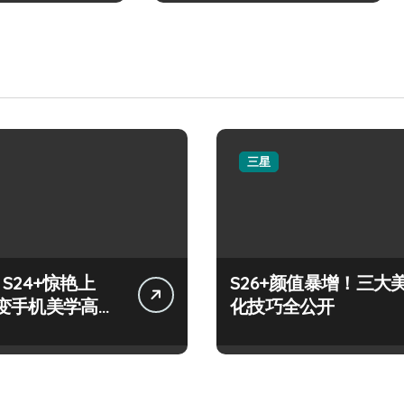
三星
y S24+惊艳上
S26+颜值暴增！三大
变手机美学高
化技巧全公开