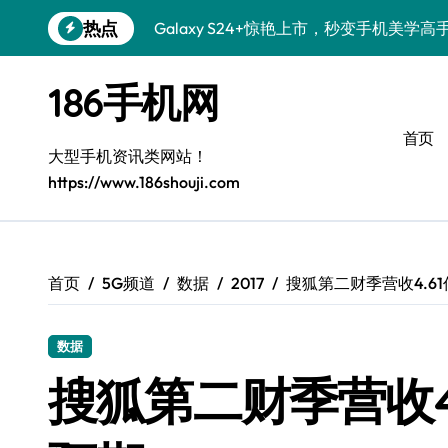
跳
热点
Galaxy S24+惊艳上市，秒变手机美学高
转
到
S26+颜值暴增！三大美化技巧全公开
内
186手机网
容
Galaxy A56 5G登场，时尚旗舰新选择！
首页
三星S26上手秒变个性机，3招玩转壁纸
大型手机资讯类网站！
https://www.186shouji.com
S25美化秘籍：个性潮玩，炫酷随心！
Galaxy C55 5G潮定新尚，玩转个性无限
Galaxy C55 5G登场，美学新标杆！
首页
5G频道
数据
2017
搜狐第二财季营收4.6
Galaxy Z Flip6：折叠时尚，一瞬惊艳
数据
S25+闪亮登场，这样打扮秒吸睛！
搜狐第二财季营收4
S25 Ultra颜值炸裂！定制主题潮翻天