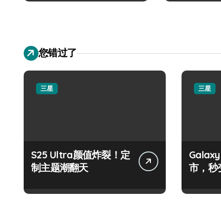
您错过了
三星
三星
S25 Ultra颜值炸裂！定
Galax
制主题潮翻天
市，秒
手！